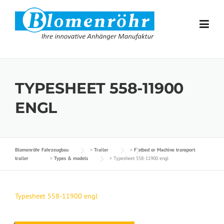
Skip to content
TYPESHEET 558-11900
ENGL
Blomenröhr Fahrzeugbau
>
Trailer
>
Flatbed or Machine transport
trailer
>
Types & models
>
Typesheet 558-11900 engl
Typesheet 558-11900 engl