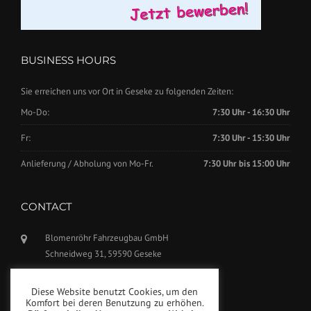
BUSINESS HOURS
Sie erreichen uns vor Ort in Geseke zu folgenden Zeiten:
Mo-Do:
7:30 Uhr - 16:30 Uhr
Fr:
7:30 Uhr - 15:30 Uhr
Anlieferung / Abholung von Mo-Fr.
7:30 Uhr bis 15:00 Uhr
CONTACT
Blomenröhr Fahrzeugbau GmbH
Schneidweg 31, 59590 Geseke
Phone: +49(0)2942-5799770
Diese Website benutzt Cookies, um den
Fax: +49(0)2942-5799777
Komfort bei deren Benutzung zu erhöhen.