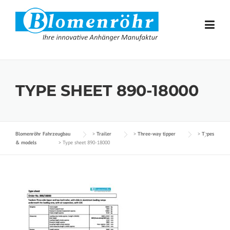
Skip to content
TYPE SHEET 890-18000
Blomenröhr Fahrzeugbau
>
Trailer
>
Three-way tipper
>
Types
& models
>
Type sheet 890-18000