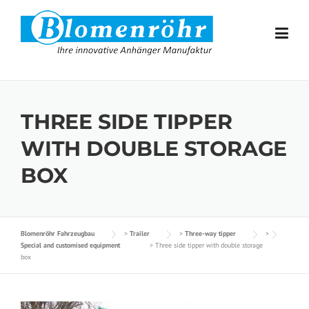
Skip to content
THREE SIDE TIPPER
WITH DOUBLE STORAGE
BOX
Blomenröhr Fahrzeugbau
>
Trailer
>
Three-way tipper
>
Special and customised equipment
>
Three side tipper with double storage
box