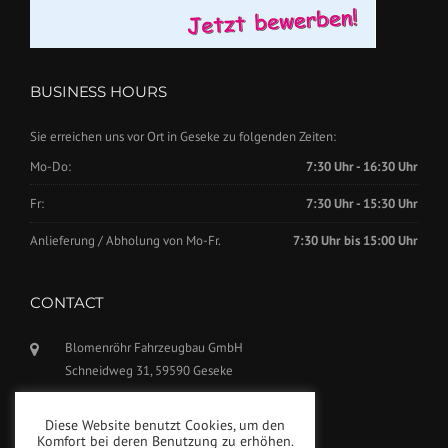
BUSINESS HOURS
Sie erreichen uns vor Ort in Geseke zu folgenden Zeiten:
Mo-Do:
7:30 Uhr - 16:30 Uhr
Fr:
7:30 Uhr - 15:30 Uhr
Anlieferung / Abholung von Mo-Fr.
7:30 Uhr bis 15:00 Uhr
CONTACT
Blomenröhr Fahrzeugbau GmbH
Schneidweg 31, 59590 Geseke
Phone: +49(0)2942-5799770
Diese Website benutzt Cookies, um den
Fax: +49(0)2942-5799777
Komfort bei deren Benutzung zu erhöhen.