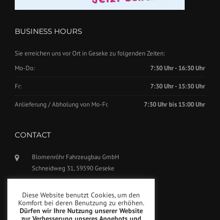
BUSINESS HOURS
Sie erreichen uns vor Ort in Geseke zu folgenden Zeiten:
Mo-Do:
7:30 Uhr - 16:30 Uhr
Fr:
7:30 Uhr - 15:30 Uhr
Anlieferung / Abholung von Mo-Fr.
7:30 Uhr bis 15:00 Uhr
CONTACT
Blomenröhr Fahrzeugbau GmbH
Schneidweg 31, 59590 Geseke
Phone: +49(0)2942-5799770
Diese Website benutzt Cookies, um den
Fax: +49(0)2942-5799777
Komfort bei deren Benutzung zu erhöhen.
Dürfen wir Ihre Nutzung unserer Website
info@blomenroehr.com
zur Verbesserung unseres Angebots und