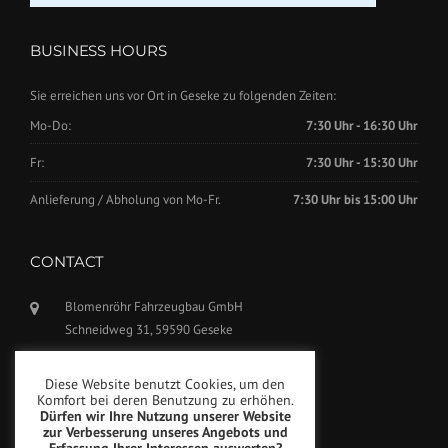
BUSINESS HOURS
Sie erreichen uns vor Ort in Geseke zu folgenden Zeiten:
Mo-Do:
7:30 Uhr - 16:30 Uhr
Fr:
7:30 Uhr - 15:30 Uhr
Anlieferung / Abholung von Mo-Fr.
7:30 Uhr bis 15:00 Uhr
CONTACT
Blomenröhr Fahrzeugbau GmbH
Schneidweg 31, 59590 Geseke
Phone: +49(0)2942-5799770
Diese Website benutzt Cookies, um den
Fax: +49(0)2942-5799777
Komfort bei deren Benutzung zu erhöhen.
Dürfen wir Ihre Nutzung unserer Website
info@blomenroehr.com
zur Verbesserung unseres Angebots und