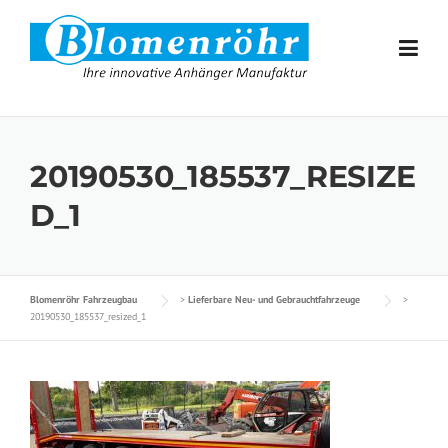
Skip to content
20190530_185537_RESIZE
D_1
Blomenröhr Fahrzeugbau
>
Lieferbare Neu- und Gebrauchtfahrzeuge
>
20190530_185537_resized_1