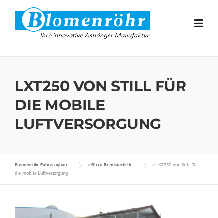
Skip to content
LXT250 VON STILL FÜR
DIE MOBILE
LUFTVERSORGUNG
Blomenröhr Fahrzeugbau
>
Birco Bremstechnik
>
LXT250 von Still für
die mobile Luftversorgung