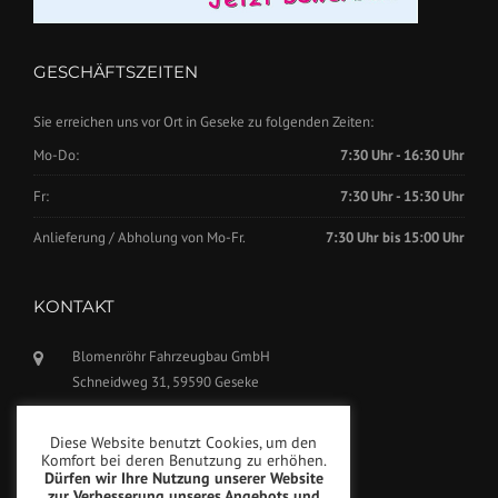
GESCHÄFTSZEITEN
Sie erreichen uns vor Ort in Geseke zu folgenden Zeiten:
Mo-Do:
7:30 Uhr - 16:30 Uhr
Fr:
7:30 Uhr - 15:30 Uhr
Anlieferung / Abholung von Mo-Fr.
7:30 Uhr bis 15:00 Uhr
KONTAKT
Blomenröhr Fahrzeugbau GmbH
Schneidweg 31, 59590 Geseke
Tel.: +49(0)2942-5799770
Diese Website benutzt Cookies, um den
Fax: +49(0)2942-5799777
Komfort bei deren Benutzung zu erhöhen.
Dürfen wir Ihre Nutzung unserer Website
info@blomenroehr.com
zur Verbesserung unseres Angebots und