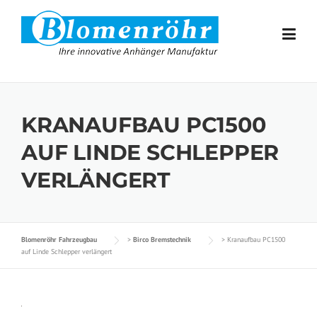
Skip to content
KRANAUFBAU PC1500
AUF LINDE SCHLEPPER
VERLÄNGERT
Blomenröhr Fahrzeugbau
>
Birco Bremstechnik
>
Kranaufbau PC1500
auf Linde Schlepper verlängert