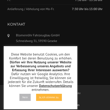
Anlieferung / Abholung von Mo-Fr.
7:30 Uhr bis 15:00 Uhr
KONTAKT
Blomenröhr Fahrzeugbau GmbH
Schneidweg 31, 59590 Geseke
Tel.: +49(0)2942-5799770
Diese Website benutzt Cookies, um den
Fax: +49(0)2942-5799777
Komfort bei deren Benutzung zu erhöhen.
Dürfen wir Ihre Nutzung unserer Website
info@blomenroehr.com
zur Verbesserung unseres Angebots und
Erfassung Ihrer Interessen auswerten?
Dafür nutzen wir Google Analytics. Ihre
Einwilligung ist freiwillig, Sie können sie
jederzeit für die Zukunft widerrufen. Details
können Sie unserer
Datenschutzerklärung
entnehmen.
Copyright © Blomenröhr Fahrzeugbau
Nein
Ja, ich stimme zu.
Datenschutzerklärung
Impressum