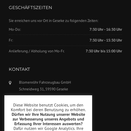
GESCHÄFTSZEITEN
Sie erreichen uns vor Ort in Geseke zu folgenden Zeiten:
Mo-Do:
7:30 Uhr - 16:30 Uhr
Fr:
7:30 Uhr - 15:30 Uhr
Anlieferung / Abholung von Mo-Fr.
7:30 Uhr bis 15:00 Uhr
KONTAKT
Blomenröhr Fahrzeugbau GmbH
Schneidweg 31, 59590 Geseke
Tel.: +49(0)2942-5799770
Diese Website benutzt Cookies, um den
Fax: +49(0)2942-5799777
Komfort bei deren Benutzung zu erhöhen.
Dürfen wir Ihre Nutzung unserer Website
info@blomenroehr.com
zur Verbesserung unseres Angebots und
Erfassung Ihrer Interessen auswerten?
Dafür nutzen wir Google Analytics. Ihre