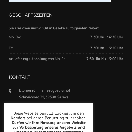
GESCHÄFTSZEITEN
Sie erreichen uns vor Ort in Geseke zu folgenden Zeiten:
Mo-Do:
7:30 Uhr - 16:30 Uhr
Fr:
7:30 Uhr - 15:30 Uhr
Anlieferung / Abholung von Mo-Fr.
7:30 Uhr bis 15:00 Uhr
KONTAKT
Blomenröhr Fahrzeugbau GmbH
Schneidweg 31, 59590 Geseke
Tel.: +49(0)2942-5799770
Diese Website benutzt Cookies, um den
Fax: +49(0)2942-5799777
Komfort bei deren Benutzung zu erhöhen.
Dürfen wir Ihre Nutzung unserer Website
info@blomenroehr.com
zur Verbesserung unseres Angebots und