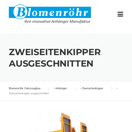
Skip to content
ZWEISEITENKIPPER
AUSGESCHNITTEN
Blomenröhr Fahrzeugbau
>
Anhänger
>
Zweiseitenkipper
>
Zweiseitenkipper ausgeschnitten