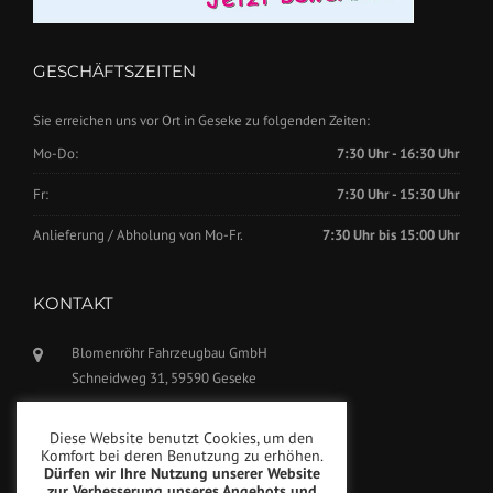
GESCHÄFTSZEITEN
Sie erreichen uns vor Ort in Geseke zu folgenden Zeiten:
Mo-Do:
7:30 Uhr - 16:30 Uhr
Fr:
7:30 Uhr - 15:30 Uhr
Anlieferung / Abholung von Mo-Fr.
7:30 Uhr bis 15:00 Uhr
KONTAKT
Blomenröhr Fahrzeugbau GmbH
Schneidweg 31, 59590 Geseke
Tel.: +49(0)2942-5799770
Diese Website benutzt Cookies, um den
Fax: +49(0)2942-5799777
Komfort bei deren Benutzung zu erhöhen.
Dürfen wir Ihre Nutzung unserer Website
info@blomenroehr.com
zur Verbesserung unseres Angebots und