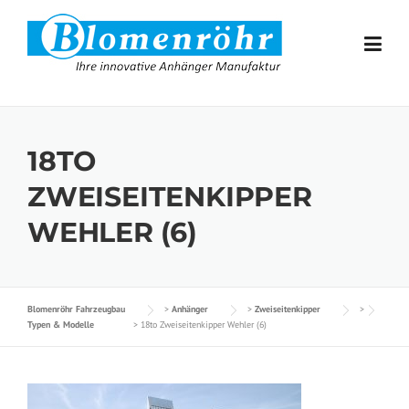
Skip to content
18TO
ZWEISEITENKIPPER
WEHLER (6)
Blomenröhr Fahrzeugbau
>
Anhänger
>
Zweiseitenkipper
>
Typen & Modelle
>
18to Zweiseitenkipper Wehler (6)