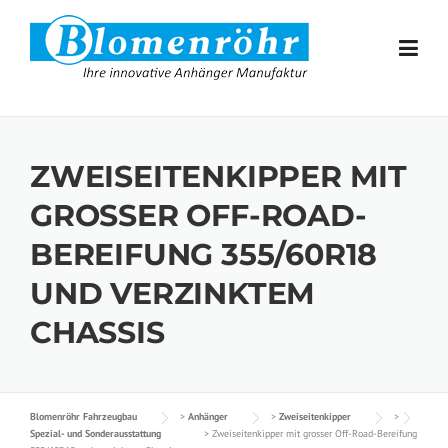
Skip to content
ZWEISEITENKIPPER MIT
GROSSER OFF-ROAD-
BEREIFUNG 355/60R18
UND VERZINKTEM
CHASSIS
Blomenröhr Fahrzeugbau
>
Anhänger
>
Zweiseitenkipper
>
Spezial- und Sonderausstattung
>
Zweiseitenkipper mit grosser Off-Road-Bereifung