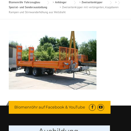
Blomenröhr Fahrzeugbau
>
Anhänger
>
Zweiseitenkipper
>
Spezial- und Sonderausstattung
>
Zweiseitenkipper mit verlängerten, klappbaren
Rampen und Stirnwanderhöhung aus Welldraht
Blomenröhr auf Facebook & YouTube