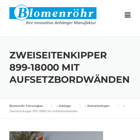
Skip to content
ZWEISEITENKIPPER
899-18000 MIT
AUFSETZBORDWÄNDEN
Blomenröhr Fahrzeugbau
>
Anhänger
>
Zweiseitenkipper
>
Zweiseitenkipper 899-18000 mit Aufsetzbordwänden