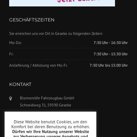
GESCHÄFTSZEITEN
Sie erreichen uns vor Ort in Geseke zu folgenden Zeiten:
Mo-Do:
7:30 Uhr - 16:30 Uhr
Fr:
7:30 Uhr - 15:30 Uhr
Anlieferung / Abholung von Mo-Fr.
7:30 Uhr bis 15:00 Uhr
KONTAKT
Blomenröhr Fahrzeugbau GmbH
Schneidweg 31, 59590 Geseke
Tel.: +49(0)2942-5799770
Diese Website benutzt Cookies, um den
Fax: +49(0)2942-5799777
Komfort bei deren Benutzung zu erhöhen.
Dürfen wir Ihre Nutzung unserer Website
info@blomenroehr.com
zur Verbesserung unseres Angebots und