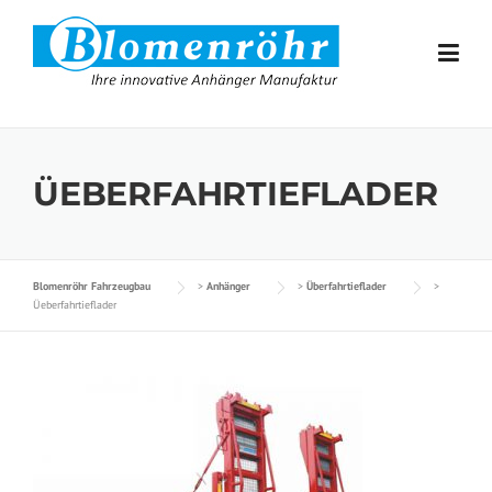
Skip to content
ÜEBERFAHRTIEFLADER
Blomenröhr Fahrzeugbau
>
Anhänger
>
Überfahrtieflader
>
Üeberfahrtieflader