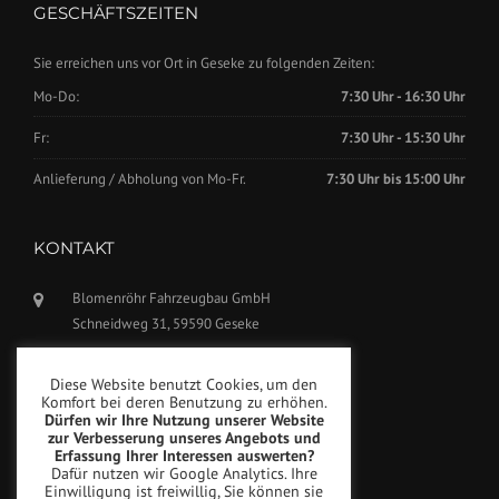
GESCHÄFTSZEITEN
Sie erreichen uns vor Ort in Geseke zu folgenden Zeiten:
Mo-Do:
7:30 Uhr - 16:30 Uhr
Fr:
7:30 Uhr - 15:30 Uhr
Anlieferung / Abholung von Mo-Fr.
7:30 Uhr bis 15:00 Uhr
KONTAKT
Blomenröhr Fahrzeugbau GmbH
Schneidweg 31, 59590 Geseke
Tel.: +49(0)2942-5799770
Diese Website benutzt Cookies, um den
Fax: +49(0)2942-5799777
Komfort bei deren Benutzung zu erhöhen.
Dürfen wir Ihre Nutzung unserer Website
info@blomenroehr.com
zur Verbesserung unseres Angebots und
Erfassung Ihrer Interessen auswerten?
Dafür nutzen wir Google Analytics. Ihre
Einwilligung ist freiwillig, Sie können sie