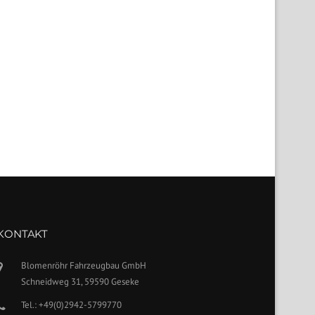
KONTAKT
Blomenröhr Fahrzeugbau GmbH
Schneidweg 31, 59590 Geseke
Tel.: +49(0)2942-5799770