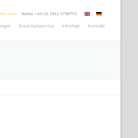
oehr.com
Telefon
+49 (0) 2942 5799770
änger
Ersatzteilservice
Infothek
Kontakt