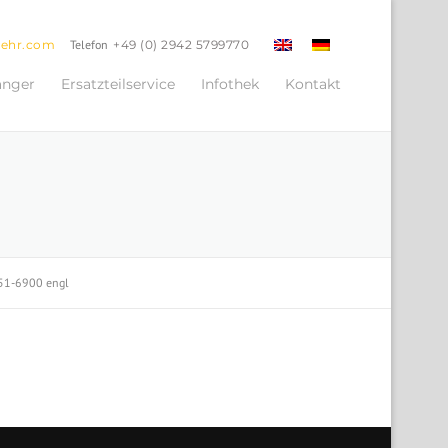
oehr.com
Telefon
+49 (0) 2942 5799770
änger
Ersatzteilservice
Infothek
Kontakt
651-6900 engl