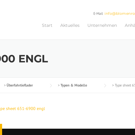
E-Mail
info@blomenr
Start
Aktuelles
Unternehmen
Anh
900 ENGL
>
Überfahrtieflader
>
Typen & Modelle
>
Type sheet 
ype sheet 651-6900 engl