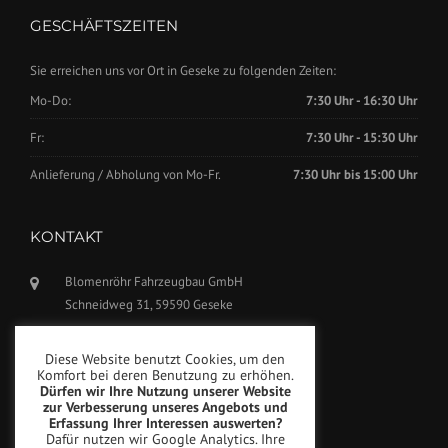
GESCHÄFTSZEITEN
Sie erreichen uns vor Ort in Geseke zu folgenden Zeiten:
Mo-Do:
7:30 Uhr - 16:30 Uhr
Fr:
7:30 Uhr - 15:30 Uhr
Anlieferung / Abholung von Mo-Fr.
7:30 Uhr bis 15:00 Uhr
KONTAKT
Blomenröhr Fahrzeugbau GmbH
Schneidweg 31, 59590 Geseke
Tel.: +49(0)2942-5799770
Diese Website benutzt Cookies, um den
Fax: +49(0)2942-5799777
Komfort bei deren Benutzung zu erhöhen.
Dürfen wir Ihre Nutzung unserer Website
info@blomenroehr.com
zur Verbesserung unseres Angebots und
Erfassung Ihrer Interessen auswerten?
Dafür nutzen wir Google Analytics. Ihre