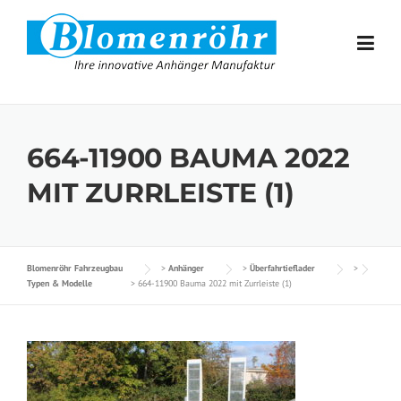
Skip to content
664-11900 BAUMA 2022
MIT ZURRLEISTE (1)
Blomenröhr Fahrzeugbau
>
Anhänger
>
Überfahrtieflader
>
Typen & Modelle
>
664-11900 Bauma 2022 mit Zurrleiste (1)