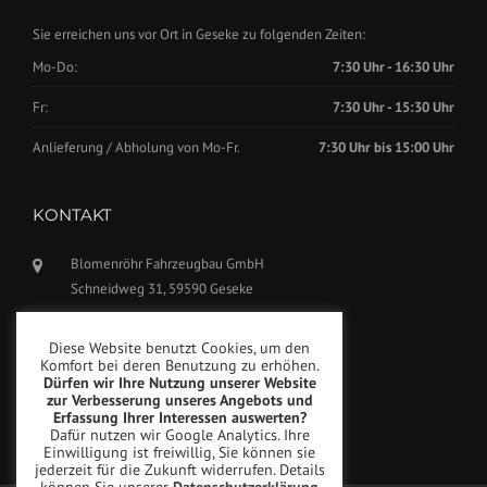
Sie erreichen uns vor Ort in Geseke zu folgenden Zeiten:
Mo-Do:
7:30 Uhr - 16:30 Uhr
Fr:
7:30 Uhr - 15:30 Uhr
Anlieferung / Abholung von Mo-Fr.
7:30 Uhr bis 15:00 Uhr
KONTAKT
Blomenröhr Fahrzeugbau GmbH
Schneidweg 31, 59590 Geseke
Tel.: +49(0)2942-5799770
Diese Website benutzt Cookies, um den
Fax: +49(0)2942-5799777
Komfort bei deren Benutzung zu erhöhen.
Dürfen wir Ihre Nutzung unserer Website
info@blomenroehr.com
zur Verbesserung unseres Angebots und
Erfassung Ihrer Interessen auswerten?
Dafür nutzen wir Google Analytics. Ihre
Einwilligung ist freiwillig, Sie können sie
jederzeit für die Zukunft widerrufen. Details