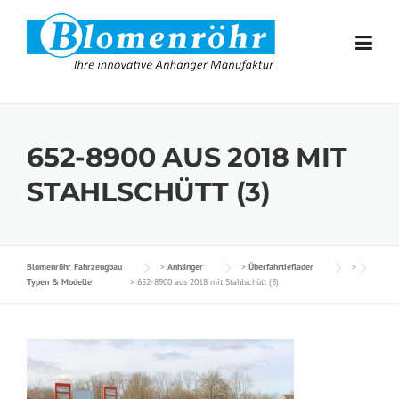
Skip to content
652-8900 AUS 2018 MIT
STAHLSCHÜTT (3)
Blomenröhr Fahrzeugbau
>
Anhänger
>
Überfahrtieflader
>
Typen & Modelle
>
652-8900 aus 2018 mit Stahlschütt (3)