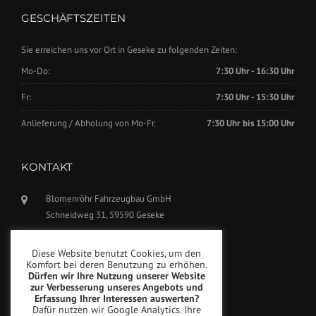
GESCHÄFTSZEITEN
Sie erreichen uns vor Ort in Geseke zu folgenden Zeiten:
Mo-Do:
7:30 Uhr - 16:30 Uhr
Fr:
7:30 Uhr - 15:30 Uhr
Anlieferung / Abholung von Mo-Fr.
7:30 Uhr bis 15:00 Uhr
KONTAKT
Blomenröhr Fahrzeugbau GmbH
Schneidweg 31, 59590 Geseke
Tel.: +49(0)2942-5799770
Diese Website benutzt Cookies, um den
Fax: +49(0)2942-5799777
Komfort bei deren Benutzung zu erhöhen.
Dürfen wir Ihre Nutzung unserer Website
info@blomenroehr.com
zur Verbesserung unseres Angebots und
Erfassung Ihrer Interessen auswerten?
Dafür nutzen wir Google Analytics. Ihre