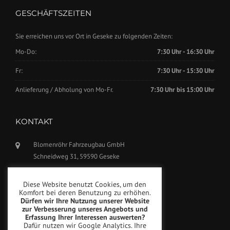
GESCHÄFTSZEITEN
Sie erreichen uns vor Ort in Geseke zu folgenden Zeiten:
Mo-Do:
7:30 Uhr - 16:30 Uhr
Fr:
7:30 Uhr - 15:30 Uhr
Anlieferung / Abholung von Mo-Fr.
7:30 Uhr bis 15:00 Uhr
KONTAKT
Blomenröhr Fahrzeugbau GmbH
Schneidweg 31, 59590 Geseke
Tel.: +49(0)2942-5799770
Diese Website benutzt Cookies, um den
Fax: +49(0)2942-5799777
Komfort bei deren Benutzung zu erhöhen.
Dürfen wir Ihre Nutzung unserer Website
info@blomenroehr.com
zur Verbesserung unseres Angebots und
Erfassung Ihrer Interessen auswerten?
Dafür nutzen wir Google Analytics. Ihre