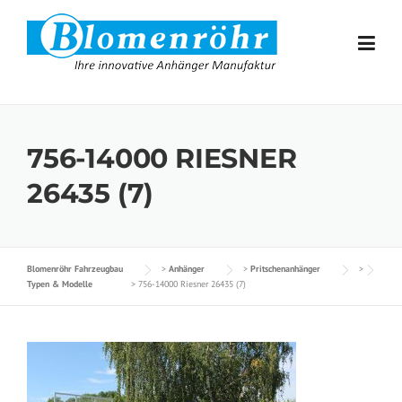
Skip to content
756-14000 RIESNER
26435 (7)
Blomenröhr Fahrzeugbau
>
Anhänger
>
Pritschenanhänger
>
Typen & Modelle
>
756-14000 Riesner 26435 (7)