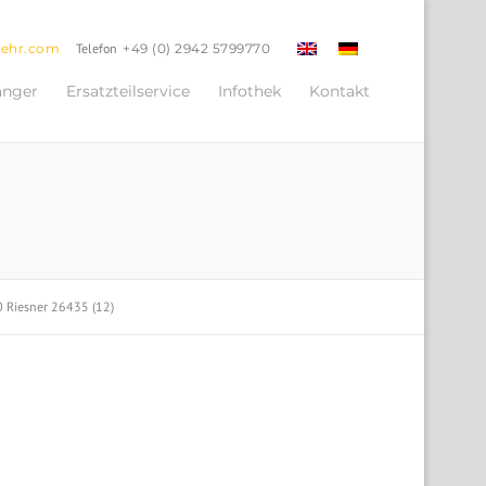
oehr.com
Telefon
+49 (0) 2942 5799770
änger
Ersatzteilservice
Infothek
Kontakt
 Riesner 26435 (12)