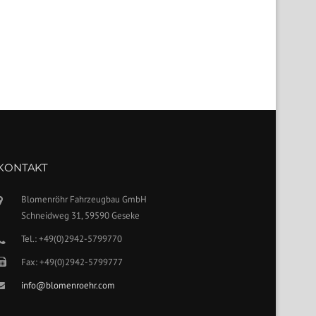
KONTAKT
Blomenröhr Fahrzeugbau GmbH
Schneidweg 31, 59590 Geseke
Tel.: +49(0)2942-5799770
Fax: +49(0)2942-5799777
info@blomenroehr.com