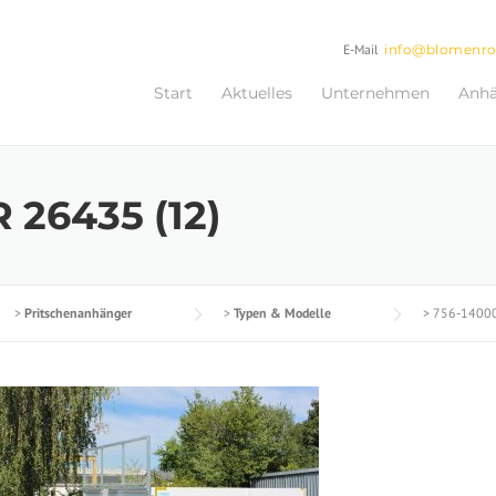
E-Mail
info@blomenr
Start
Aktuelles
Unternehmen
Anh
 26435 (12)
>
Pritschenanhänger
>
Typen & Modelle
>
756-14000