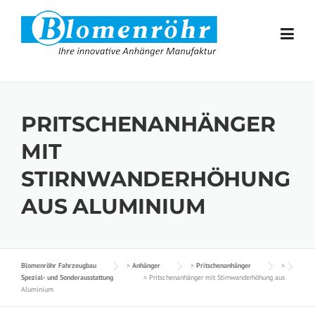
Skip to content
PRITSCHENANHÄNGER
MIT
STIRNWANDERHÖHUNG
AUS ALUMINIUM
Blomenröhr Fahrzeugbau
>
Anhänger
>
Pritschenanhänger
>
Spezial- und Sonderausstattung
>
Pritschenanhänger mit Stirnwanderhöhung aus
Aluminium