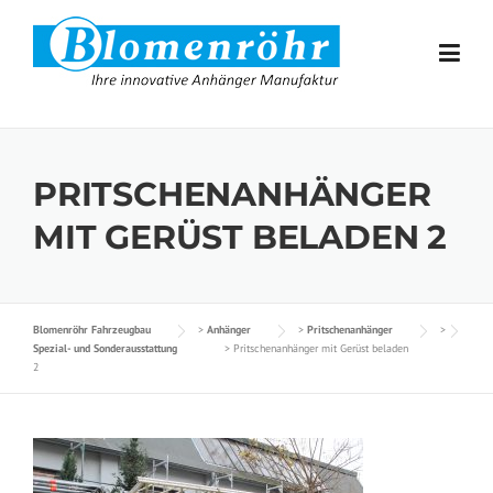
Skip to content
PRITSCHENANHÄNGER
MIT GERÜST BELADEN 2
Blomenröhr Fahrzeugbau
>
Anhänger
>
Pritschenanhänger
>
Spezial- und Sonderausstattung
>
Pritschenanhänger mit Gerüst beladen
2