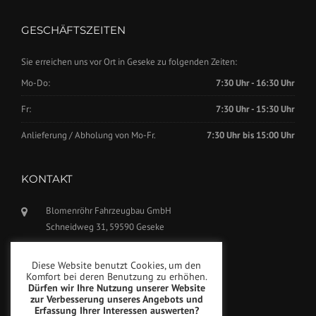
GESCHÄFTSZEITEN
Sie erreichen uns vor Ort in Geseke zu folgenden Zeiten:
Mo-Do:
7:30 Uhr - 16:30 Uhr
Fr:
7:30 Uhr - 15:30 Uhr
Anlieferung / Abholung von Mo-Fr.
7:30 Uhr bis 15:00 Uhr
KONTAKT
Blomenröhr Fahrzeugbau GmbH
Schneidweg 31, 59590 Geseke
Tel.: +49(0)2942-5799770
Diese Website benutzt Cookies, um den
Fax: +49(0)2942-5799777
Komfort bei deren Benutzung zu erhöhen.
Dürfen wir Ihre Nutzung unserer Website
info@blomenroehr.com
zur Verbesserung unseres Angebots und
Erfassung Ihrer Interessen auswerten?