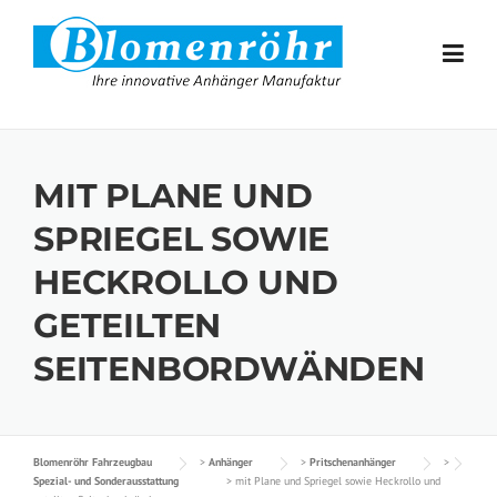
Skip to content
MIT PLANE UND
SPRIEGEL SOWIE
HECKROLLO UND
GETEILTEN
SEITENBORDWÄNDEN
Blomenröhr Fahrzeugbau
>
Anhänger
>
Pritschenanhänger
>
Spezial- und Sonderausstattung
>
mit Plane und Spriegel sowie Heckrollo und