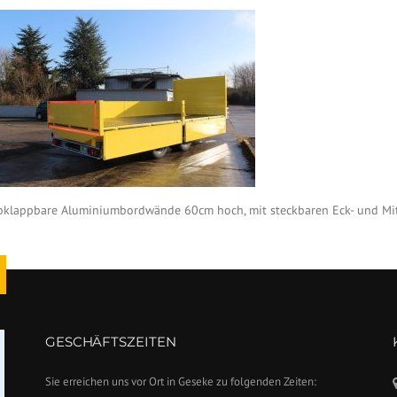
bklappbare Aluminiumbordwände 60cm hoch, mit steckbaren Eck- und Mitt
GESCHÄFTSZEITEN
Sie erreichen uns vor Ort in Geseke zu folgenden Zeiten: