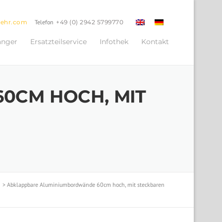
oehr.com
Telefon
+49 (0) 2942 5799770
änger
Ersatzteilservice
Infothek
Kontakt
0CM HOCH, MIT
>
Abklappbare Aluminiumbordwände 60cm hoch, mit steckbaren