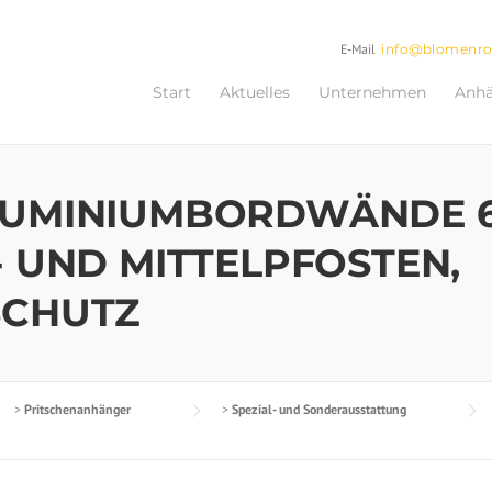
E-Mail
info@blomenr
Start
Aktuelles
Unternehmen
Anh
UMINIUMBORDWÄNDE 6
 UND MITTELPFOSTEN,
SCHUTZ
>
Pritschenanhänger
>
Spezial- und Sonderausstattung