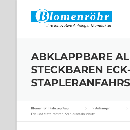
Skip to content
ABKLAPPBARE AL
STECKBAREN ECK-
STAPLERANFAHR
Blomenröhr Fahrzeugbau
>
Anhänger
Eck- und Mittelpfosten, Stapleranfahrschutz