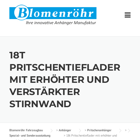
Skip to content
18T
PRITSCHENTIEFLADER
MIT ERHÖHTER UND
VERSTÄRKTER
STIRNWAND
Blomenröhr Fahrzeugbau
>
Anhänger
>
Pritschenanhänger
>
Spezial- und Sonderausstattung
>
18t Pritschentieflader mit erhöhter und