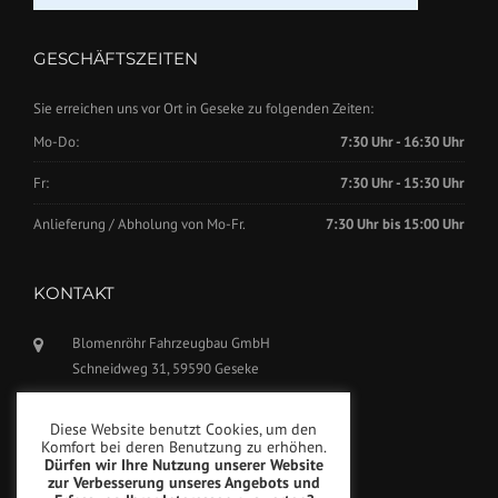
GESCHÄFTSZEITEN
Sie erreichen uns vor Ort in Geseke zu folgenden Zeiten:
Mo-Do:
7:30 Uhr - 16:30 Uhr
Fr:
7:30 Uhr - 15:30 Uhr
Anlieferung / Abholung von Mo-Fr.
7:30 Uhr bis 15:00 Uhr
KONTAKT
Blomenröhr Fahrzeugbau GmbH
Schneidweg 31, 59590 Geseke
Tel.: +49(0)2942-5799770
Diese Website benutzt Cookies, um den
Fax: +49(0)2942-5799777
Komfort bei deren Benutzung zu erhöhen.
Dürfen wir Ihre Nutzung unserer Website
info@blomenroehr.com
zur Verbesserung unseres Angebots und