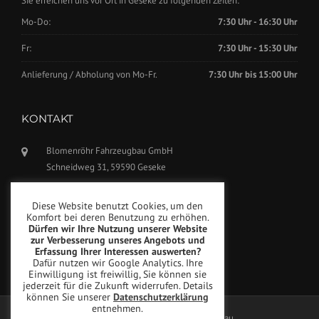
Sie erreichen uns vor Ort in Geseke zu folgenden Zeiten:
Mo-Do:
7:30 Uhr - 16:30 Uhr
Fr:
7:30 Uhr - 15:30 Uhr
Anlieferung / Abholung von Mo-Fr.
7:30 Uhr bis 15:00 Uhr
KONTAKT
Blomenröhr Fahrzeugbau GmbH
Schneidweg 31, 59590 Geseke
Tel.: +49(0)2942-5799770
Diese Website benutzt Cookies, um den
Fax: +49(0)2942-5799777
Komfort bei deren Benutzung zu erhöhen.
Dürfen wir Ihre Nutzung unserer Website
info@blomenroehr.com
zur Verbesserung unseres Angebots und
Erfassung Ihrer Interessen auswerten?
Dafür nutzen wir Google Analytics. Ihre
Einwilligung ist freiwillig, Sie können sie
jederzeit für die Zukunft widerrufen. Details
können Sie unserer
Datenschutzerklärung
entnehmen.
Copyright © Blomenröhr Fahrzeugbau