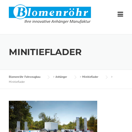
Skip to content
MINITIEFLADER
Blomenröhr Fahrzeugbau
>
Anhänger
>
Minitieflader
>
Minitieflader