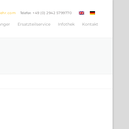
oehr.com
Telefon
+49 (0) 2942 5799770
änger
Ersatzteilservice
Infothek
Kontakt