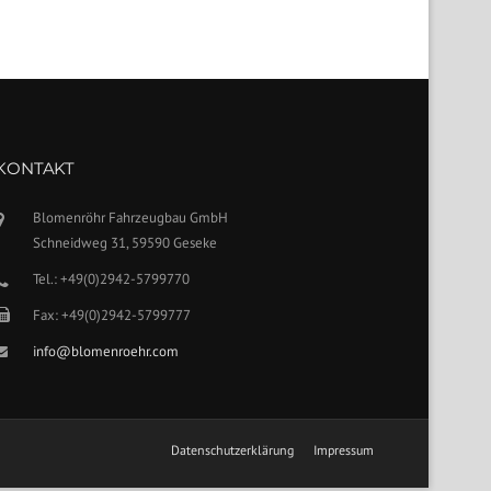
KONTAKT
Blomenröhr Fahrzeugbau GmbH
Schneidweg 31, 59590 Geseke
Tel.: +49(0)2942-5799770
Fax: +49(0)2942-5799777
info@blomenroehr.com
Datenschutzerklärung
Impressum