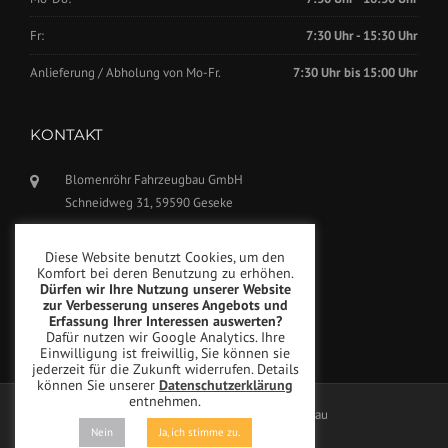
Fr:
7:30 Uhr - 15:30 Uhr
Anlieferung / Abholung von Mo-Fr.
7:30 Uhr bis 15:00 Uhr
KONTAKT
Blomenröhr Fahrzeugbau GmbH
Schneidweg 31, 59590 Geseke
Tel.: +49(0)2942-5799770
Diese Website benutzt Cookies, um den
Fax: +49(0)2942-5799777
Komfort bei deren Benutzung zu erhöhen.
Dürfen wir Ihre Nutzung unserer Website
info@blomenroehr.com
zur Verbesserung unseres Angebots und
Erfassung Ihrer Interessen auswerten?
Dafür nutzen wir Google Analytics. Ihre
Einwilligung ist freiwillig, Sie können sie
jederzeit für die Zukunft widerrufen. Details
können Sie unserer
Datenschutzerklärung
entnehmen.
Copyright © Blomenröhr Fahrzeugbau
Nein
Ja, ich stimme zu.