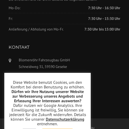
Mo-Do:
7:30 Uhr - 16:30 Uhr
Fr:
7:30 Uhr - 15:30 Uhr
Anlieferung / Abholung von Mo-Fr.
7:30 Uhr bis 15:00 Uhr
KONTAKT
Blomenröhr Fahrzeugbau GmbH
Schneidweg 31, 59590 Geseke
Tel.: +49(0)2942-5799770
Diese Website benutzt Cookies, um den
Fax: +49(0)2942-5799777
Komfort bei deren Benutzung zu erhöhen.
Dürfen wir Ihre Nutzung unserer Website
info@blomenroehr.com
zur Verbesserung unseres Angebots und
Erfassung Ihrer Interessen auswerten?
Dafür nutzen wir Google Analytics. Ihre
Einwilligung ist freiwillig, Sie können sie
jederzeit für die Zukunft widerrufen. Details
können Sie unserer
Datenschutzerklärung
entnehmen.
Copyright © Blomenröhr Fahrzeugbau