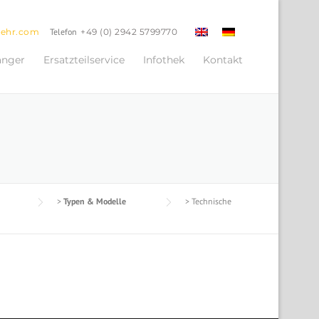
oehr.com
Telefon
+49 (0) 2942 5799770
änger
Ersatzteilservice
Infothek
Kontakt
>
Typen & Modelle
>
Technische