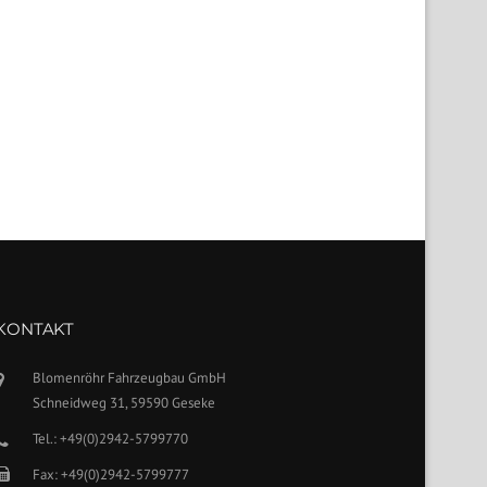
KONTAKT
Blomenröhr Fahrzeugbau GmbH
Schneidweg 31, 59590 Geseke
Tel.: +49(0)2942-5799770
Fax: +49(0)2942-5799777