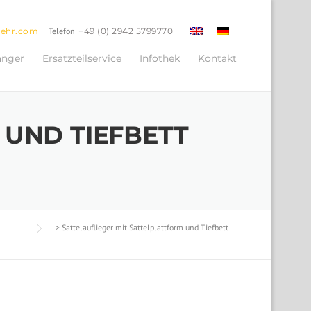
oehr.com
Telefon
+49 (0) 2942 5799770
änger
Ersatzteilservice
Infothek
Kontakt
 UND TIEFBETT
>
Sattelauflieger mit Sattelplattform und Tiefbett