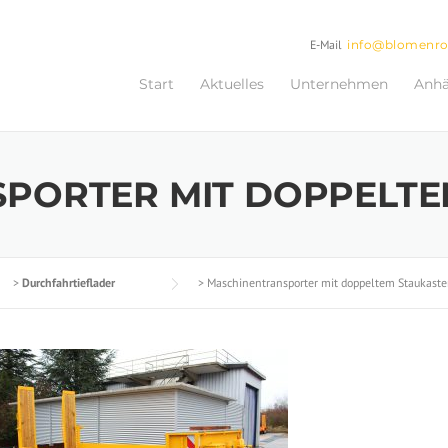
E-Mail
info@blomenr
Start
Aktuelles
Unternehmen
Anh
PORTER MIT DOPPELTE
>
Durchfahrtieflader
>
Maschinentransporter mit doppeltem Staukast