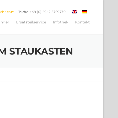
oehr.com
Telefon
+49 (0) 2942 5799770
änger
Ersatzteilservice
Infothek
Kontakt
M STAUKASTEN
en