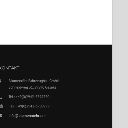
KONTAKT
Blomenröhr Fahrzeugbau GmbH
Schneidweg 31, 59590 Geseke
Tel.: +49(0)2942-5799770
Fax: +49(0)2942-5799777
info@blomenroehr.com