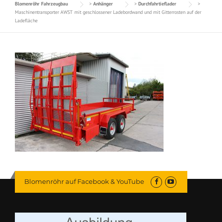
Blomenröhr Fahrzeugbau
>
Anhänger
>
Durchfahrtieflader
>
Maschinentransporter AWST mit geschlossener Ladebordwand und mit Gitterrosten auf der
Ladefläche
Blomenröhr auf Facebook & YouTube