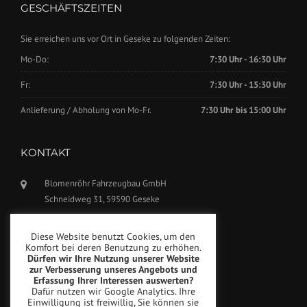
GESCHÄFTSZEITEN
Sie erreichen uns vor Ort in Geseke zu folgenden Zeiten:
Mo-Do:
7:30 Uhr - 16:30 Uhr
Fr:
7:30 Uhr - 15:30 Uhr
Anlieferung / Abholung von Mo-Fr.
7:30 Uhr bis 15:00 Uhr
KONTAKT
Blomenröhr Fahrzeugbau GmbH
Schneidweg 31, 59590 Geseke
Tel.: +49(0)2942-5799770
Diese Website benutzt Cookies, um den
Fax: +49(0)2942-5799777
Komfort bei deren Benutzung zu erhöhen.
Dürfen wir Ihre Nutzung unserer Website
info@blomenroehr.com
zur Verbesserung unseres Angebots und
Erfassung Ihrer Interessen auswerten?
Dafür nutzen wir Google Analytics. Ihre
Einwilligung ist freiwillig, Sie können sie