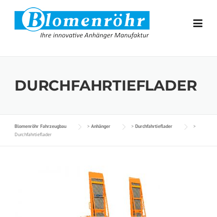
Skip to content
DURCHFAHRTIEFLADER
Blomenröhr Fahrzeugbau
>
Anhänger
>
Durchfahrtieflader
>
Durchfahrtieflader