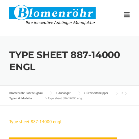
Skip to content
TYPE SHEET 887-14000
ENGL
Blomenröhr Fahrzeugbau
>
Anhänger
>
Dreiseitenkipper
>
Typen & Modelle
>
Type sheet 887-14000 engl
Type sheet 887-14000 engl