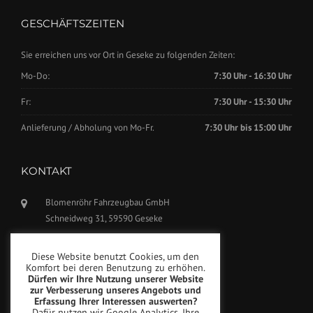
GESCHÄFTSZEITEN
Sie erreichen uns vor Ort in Geseke zu folgenden Zeiten:
Mo-Do:
7:30 Uhr - 16:30 Uhr
Fr:
7:30 Uhr - 15:30 Uhr
Anlieferung / Abholung von Mo-Fr.
7:30 Uhr bis 15:00 Uhr
KONTAKT
Blomenröhr Fahrzeugbau GmbH
Schneidweg 31, 59590 Geseke
Tel.: +49(0)2942-5799770
Diese Website benutzt Cookies, um den
Fax: +49(0)2942-5799777
Komfort bei deren Benutzung zu erhöhen.
Dürfen wir Ihre Nutzung unserer Website
info@blomenroehr.com
zur Verbesserung unseres Angebots und
Erfassung Ihrer Interessen auswerten?
Dafür nutzen wir Google Analytics. Ihre