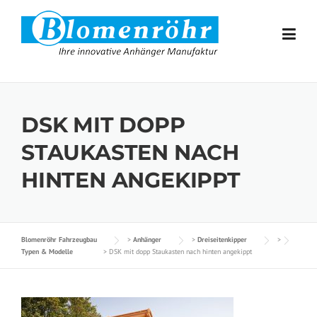
Skip to content
DSK MIT DOPP
STAUKASTEN NACH
HINTEN ANGEKIPPT
Blomenröhr Fahrzeugbau
>
Anhänger
>
Dreiseitenkipper
>
Typen & Modelle
>
DSK mit dopp Staukasten nach hinten angekippt