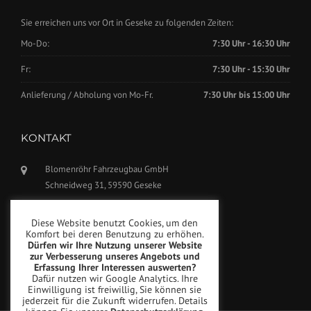
Sie erreichen uns vor Ort in Geseke zu folgenden Zeiten:
Mo-Do:
7:30 Uhr - 16:30 Uhr
Fr:
7:30 Uhr - 15:30 Uhr
Anlieferung / Abholung von Mo-Fr.
7:30 Uhr bis 15:00 Uhr
KONTAKT
Blomenröhr Fahrzeugbau GmbH
Schneidweg 31, 59590 Geseke
Tel.: +49(0)2942-5799770
Diese Website benutzt Cookies, um den
Fax: +49(0)2942-5799777
Komfort bei deren Benutzung zu erhöhen.
Dürfen wir Ihre Nutzung unserer Website
info@blomenroehr.com
zur Verbesserung unseres Angebots und
Erfassung Ihrer Interessen auswerten?
Dafür nutzen wir Google Analytics. Ihre
Einwilligung ist freiwillig, Sie können sie
jederzeit für die Zukunft widerrufen. Details