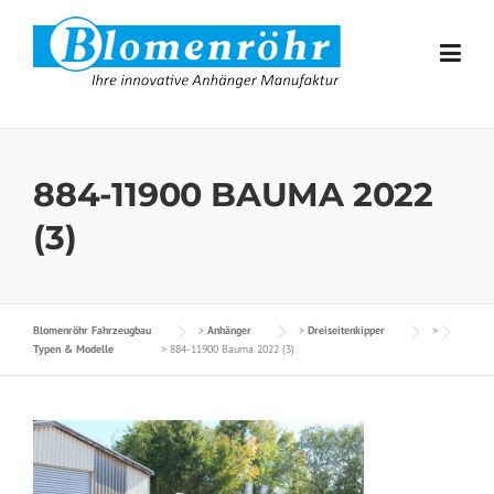
Skip to content
884-11900 BAUMA 2022
(3)
Blomenröhr Fahrzeugbau
>
Anhänger
>
Dreiseitenkipper
>
Typen & Modelle
>
884-11900 Bauma 2022 (3)