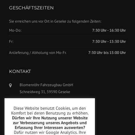
GESCHÄFTSZEITEN
Sie erreichen uns vor Ort in Geseke zu folgenden Zeiten:
Mo-Do:
7:30 Uhr - 16:30 Uhr
Fr:
7:30 Uhr - 15:30 Uhr
Anlieferung / Abholung von Mo-Fr.
7:30 Uhr bis 15:00 Uhr
KONTAKT
Blomenröhr Fahrzeugbau GmbH
Schneidweg 31, 59590 Geseke
Tel.: +49(0)2942-5799770
Diese Website benutzt Cookies, um den
Fax: +49(0)2942-5799777
Komfort bei deren Benutzung zu erhöhen.
Dürfen wir Ihre Nutzung unserer Website
info@blomenroehr.com
zur Verbesserung unseres Angebots und
Erfassung Ihrer Interessen auswerten?
Dafür nutzen wir Google Analytics. Ihre