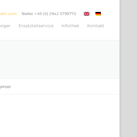
oehr.com
Telefon
+49 (0) 2942 5799770
änger
Ersatzteilservice
Infothek
Kontakt
ekippt