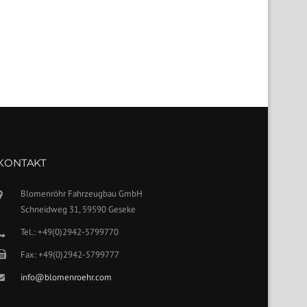
KONTAKT
Blomenröhr Fahrzeugbau GmbH
Schneidweg 31, 59590 Geseke
Tel.: +49(0)2942-5799770
Fax: +49(0)2942-5799777
info@blomenroehr.com