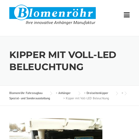
Skip to content
KIPPER MIT VOLL-LED
BELEUCHTUNG
Blomenröhr Fahrzeugbau
>
Anhänger
>
Dreiseitenkipper
>
Spezial- und Sonderausstattung
>
Kipper mit Voll-LED Beleuchtung