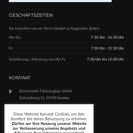
GESCHÄFTSZEITEN
Sie erreichen uns vor Ort in Geseke zu folgenden Zeiten:
Mo-Do:
7:30 Uhr - 16:30 Uhr
Fr:
7:30 Uhr - 15:30 Uhr
Anlieferung / Abholung von Mo-Fr.
7:30 Uhr bis 15:00 Uhr
KONTAKT
Blomenröhr Fahrzeugbau GmbH
Schneidweg 31, 59590 Geseke
Tel.: +49(0)2942-5799770
Diese Website benutzt Cookies, um den
Fax: +49(0)2942-5799777
Komfort bei deren Benutzung zu erhöhen.
Dürfen wir Ihre Nutzung unserer Website
info@blomenroehr.com
zur Verbesserung unseres Angebots und