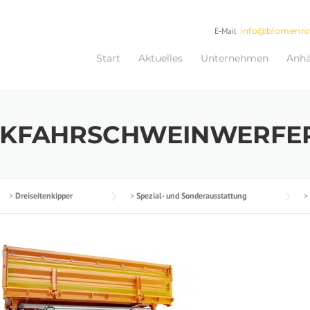
E-Mail
info@blomenr
Start
Aktuelles
Unternehmen
Anh
CKFAHRSCHWEINWERFE
>
Dreiseitenkipper
>
Spezial- und Sonderausstattung
>