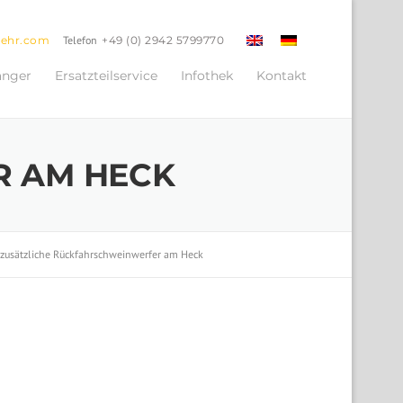
oehr.com
Telefon
+49 (0) 2942 5799770
änger
Ersatzteilservice
Infothek
Kontakt
R AM HECK
zusätzliche Rückfahrschweinwerfer am Heck