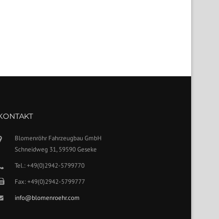
KONTAKT
Blomenröhr Fahrzeugbau GmbH
Schneidweg 31, 59590 Geseke
Tel.: +49(0)2942-5799770
Fax: +49(0)2942-5799777
info@blomenroehr.com