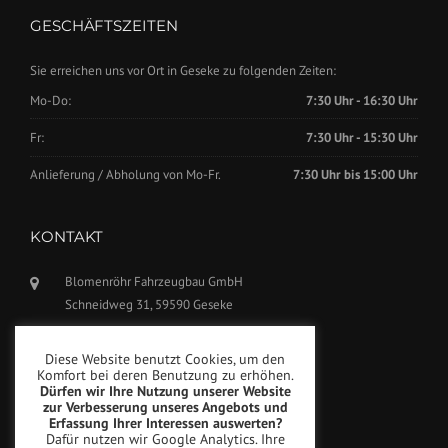
GESCHÄFTSZEITEN
Sie erreichen uns vor Ort in Geseke zu folgenden Zeiten:
Mo-Do:
7:30 Uhr - 16:30 Uhr
Fr:
7:30 Uhr - 15:30 Uhr
Anlieferung / Abholung von Mo-Fr.
7:30 Uhr bis 15:00 Uhr
KONTAKT
Blomenröhr Fahrzeugbau GmbH
Schneidweg 31, 59590 Geseke
Tel.: +49(0)2942-5799770
Diese Website benutzt Cookies, um den
Fax: +49(0)2942-5799777
Komfort bei deren Benutzung zu erhöhen.
Dürfen wir Ihre Nutzung unserer Website
info@blomenroehr.com
zur Verbesserung unseres Angebots und
Erfassung Ihrer Interessen auswerten?
Dafür nutzen wir Google Analytics. Ihre