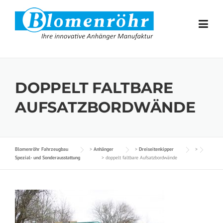
Skip to content
DOPPELT FALTBARE
AUFSATZBORDWÄNDE
Blomenröhr Fahrzeugbau
>
Anhänger
>
Dreiseitenkipper
>
Spezial- und Sonderausstattung
>
doppelt faltbare Aufsatzbordwände