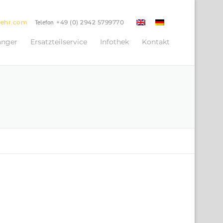
oehr.com
Telefon
+49 (0) 2942 5799770
änger
Ersatzteilservice
Infothek
Kontakt