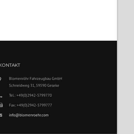
KONTAKT
Blomenröhr Fahrzeugbau GmbH
Schneidweg 31, 59590 Geseke
Tel.: +49(0)2942-5799770
Fax: +49(0)2942-5799777
info@blomenroehr.com