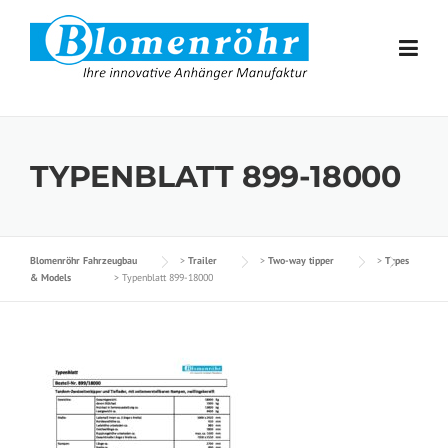
Skip to content
TYPENBLATT 899-18000
Blomenröhr Fahrzeugbau
>
Trailer
>
Two-way tipper
>
Types
& Models
>
Typenblatt 899-18000