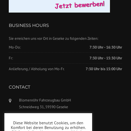
BUSINESS HOURS
Sie erreichen uns vor Ort in Geseke zu folgenden Zeiten:
Mo-Do:
7:30 Uhr - 16:30 Uhr
Fr:
7:30 Uhr - 15:30 Uhr
Anlieferung / Abholung von Mo-Fr.
7:30 Uhr bis 15:00 Uhr
CONTACT
Blomenröhr Fahrzeugbau GmbH
Schneidweg 31, 59590 Geseke
Phone: +49(0)2942-5799770
Diese Website benutzt Cookies, um den
Fax: +49(0)2942-5799777
Komfort bei deren Benutzung zu erhöhen.