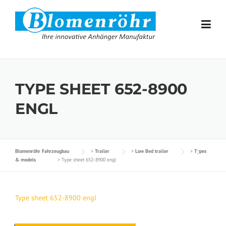
Skip to content
TYPE SHEET 652-8900
ENGL
Blomenröhr Fahrzeugbau
>
Trailer
>
Low Bed trailer
>
Types
& models
>
Type sheet 652-8900 engl
Type sheet 652-8900 engl