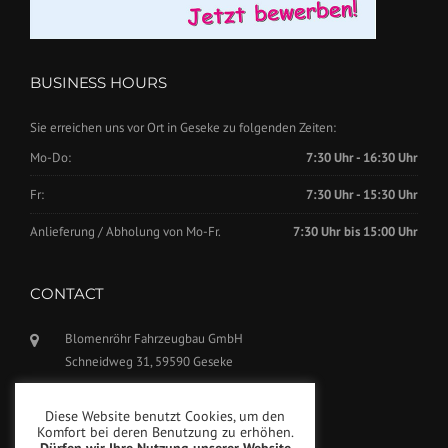
BUSINESS HOURS
Sie erreichen uns vor Ort in Geseke zu folgenden Zeiten:
Mo-Do:
7:30 Uhr - 16:30 Uhr
Fr:
7:30 Uhr - 15:30 Uhr
Anlieferung / Abholung von Mo-Fr.
7:30 Uhr bis 15:00 Uhr
CONTACT
Blomenröhr Fahrzeugbau GmbH
Schneidweg 31, 59590 Geseke
Phone: +49(0)2942-5799770
Diese Website benutzt Cookies, um den
Fax: +49(0)2942-5799777
Komfort bei deren Benutzung zu erhöhen.