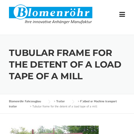
Skip to content
TUBULAR FRAME FOR
THE DETENT OF A LOAD
TAPE OF A MILL
Blomenröhr Fahrzeugbau
>
Trailer
>
Flatbed or Machine transport
trailer
>
Tubular frame for the detent of a load tape of a mill