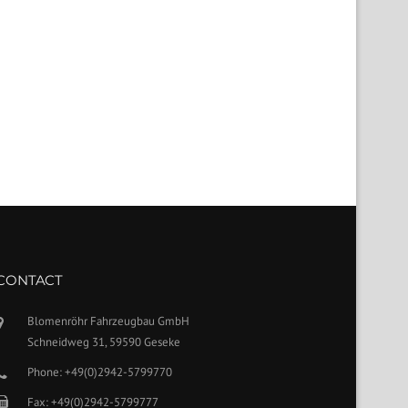
CONTACT
Blomenröhr Fahrzeugbau GmbH
Schneidweg 31, 59590 Geseke
Phone: +49(0)2942-5799770
Fax: +49(0)2942-5799777