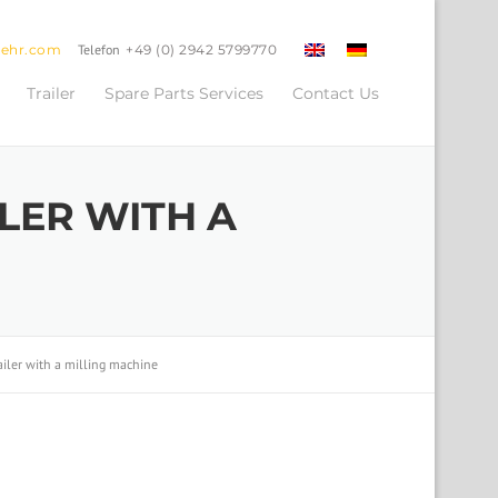
oehr.com
Telefon
+49 (0) 2942 5799770
Trailer
Spare Parts Services
Contact Us
LER WITH A
ailer with a milling machine