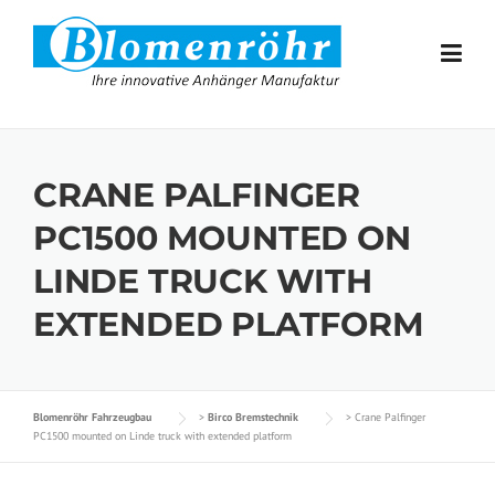
Skip to content
CRANE PALFINGER
PC1500 MOUNTED ON
LINDE TRUCK WITH
EXTENDED PLATFORM
Blomenröhr Fahrzeugbau
>
Birco Bremstechnik
>
Crane Palfinger
PC1500 mounted on Linde truck with extended platform